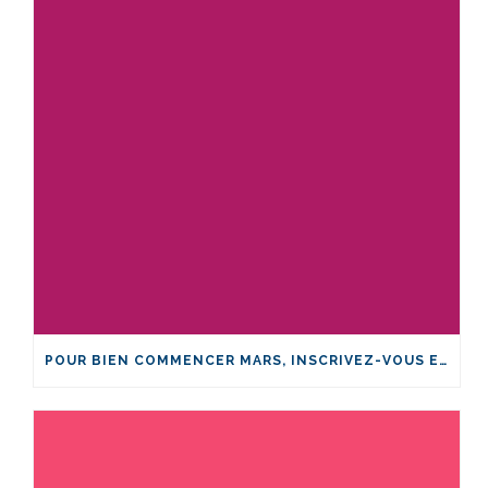
POUR BIEN COMMENCER MARS, INSCRIVEZ-VOUS ET FORMEZ-VOUS EN LA-SANTÉ!