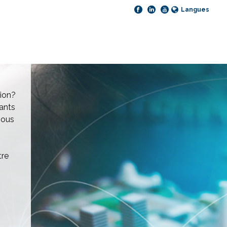
Langues
sion?
ants
Nous
.
tre