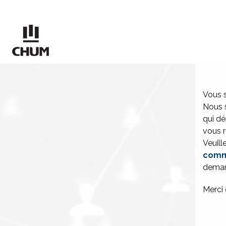
Vous s
Nous 
qui dé
vous r
Veuill
comm
dema
Merci e