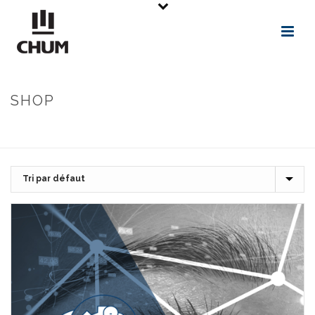
SHOP
ACCUEIL
»
NIVEAU DES CONNAISSANCES PRÉALABLES REQUISES EN
SANTÉ
»
PAGE 8