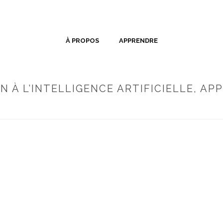
À PROPOS
APPRENDRE
 À L’INTELLIGENCE ARTIFICIELLE, AP
ACCUEIL
»
FORMATION D’INTRODUCTION À L’INT