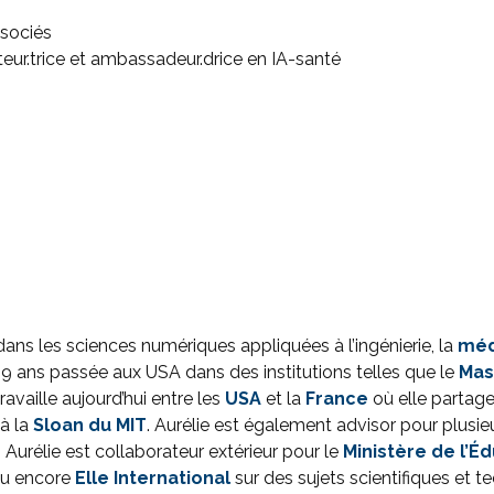
sociés
sateur.trice et ambassadeur.drice en IA-santé
ans les sciences numériques appliquées à l’ingénierie, la
méd
 9 ans passée aux USA dans des institutions telles que le
Mas
 travaille aujourd’hui entre les
USA
et la
France
où elle partage
 à la
Sloan du
MIT
. Aurélie est également advisor pour plusieu
. Aurélie est collaborateur extérieur pour le
Ministère de l’É
u encore
Elle International
sur des sujets scientifiques et t