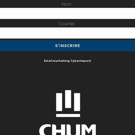
Nom :
Courriel :
Email marketing
Cyberimpact